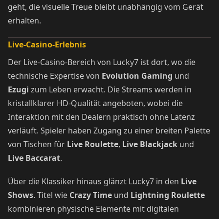
geht, die visuelle Treue bleibt unabhängig vom Gerät
erhalten.
Live-Casino-Erlebnis
Der Live-Casino-Bereich von Lucky7 ist dort, wo die
technische Expertise von
Evolution Gaming
und
Ezugi
zum Leben erwacht. Die Streams werden in
kristallklarer HD-Qualität angeboten, wobei die
Interaktion mit den Dealern praktisch ohne Latenz
verläuft. Spieler haben Zugang zu einer breiten Palette
von Tischen für
Live Roulette
,
Live Blackjack
und
Live Baccarat
.
Über die Klassiker hinaus glänzt Lucky7 in den
Live
Shows
. Titel wie
Crazy Time
und
Lightning Roulette
kombinieren physische Elemente mit digitalen