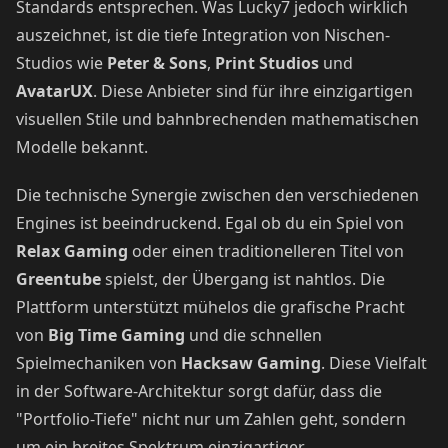
Standards entsprechen. Was Lucky7 jedoch wirklich
auszeichnet, ist die tiefe Integration von Nischen-
Studios wie
Peter & Sons
,
Print Studios
und
AvatarUX
. Diese Anbieter sind für ihre einzigartigen
visuellen Stile und bahnbrechenden mathematischen
Modelle bekannt.
Die technische Synergie zwischen den verschiedenen
Engines ist beeindruckend. Egal ob du ein Spiel von
Relax Gaming
oder einen traditionelleren Titel von
Greentube
spielst, der Übergang ist nahtlos. Die
Plattform unterstützt mühelos die grafische Pracht
von
Big Time Gaming
und die schnellen
Spielmechaniken von
Hacksaw Gaming
. Diese Vielfalt
in der Software-Architektur sorgt dafür, dass die
"Portfolio-Tiefe" nicht nur um Zahlen geht, sondern
um ein breites Spektrum einzigartiger