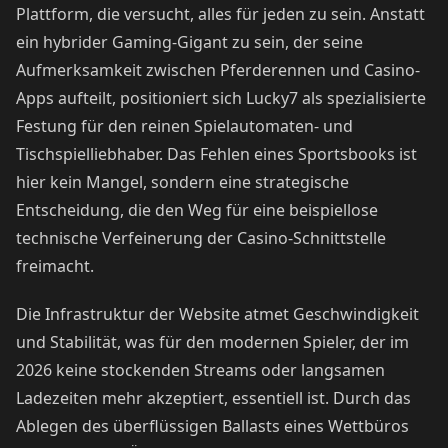
Plattform, die versucht, alles für jeden zu sein. Anstatt
ein hybrider Gaming-Gigant zu sein, der seine
Aufmerksamkeit zwischen Pferderennen und Casino-
Apps aufteilt, positioniert sich Lucky7 als spezialisierte
Festung für den reinen Spielautomaten- und
Tischspielliebhaber. Das Fehlen eines Sportsbooks ist
hier kein Mangel, sondern eine strategische
Entscheidung, die den Weg für eine beispiellose
technische Verfeinerung der Casino-Schnittstelle
freimacht.
Die Infrastruktur der Website atmet Geschwindigkeit
und Stabilität, was für den modernen Spieler, der im
2026 keine stockenden Streams oder langsamen
Ladezeiten mehr akzeptiert, essentiell ist. Durch das
Ablegen des überflüssigen Ballasts eines Wettbüros